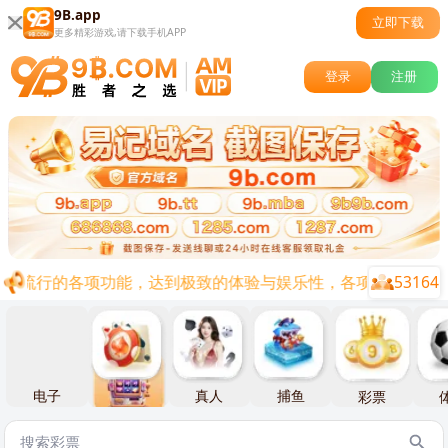
9B.app
立即下载
更多精彩游戏,请下载手机APP
登录
注册
53164
前流行的各项功能，达到极致的体验与娱乐性，各项福利陆续上线
电子
棋牌
真人
捕鱼
彩票
体