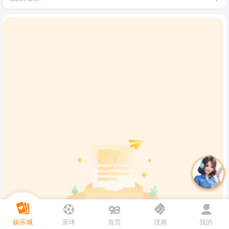
娱乐城
滚球
首页
优惠
我的
暂无数据